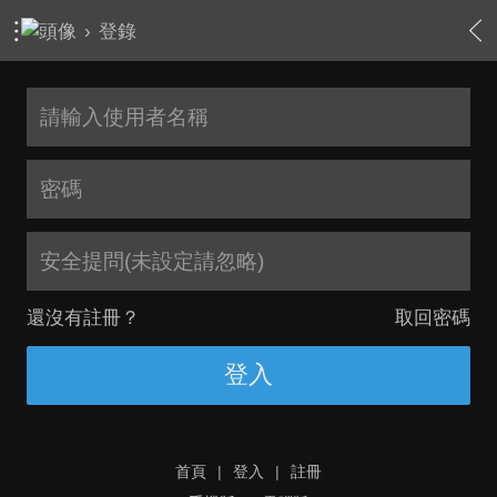
›
登錄
安全提問(未設定請忽略)
還沒有註冊？
取回密碼
登入
首頁
|
登入
|
註冊