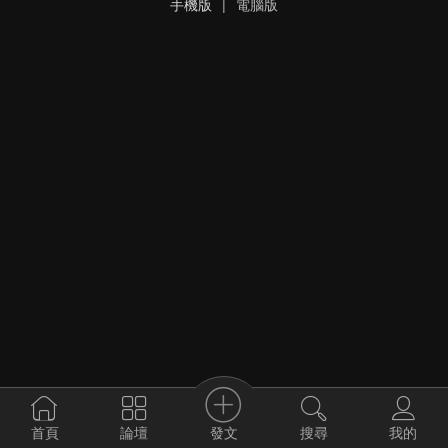
手機版
|
電腦版
發文
首頁
論壇
搜尋
我的