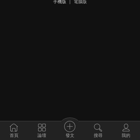
手機版
|
電腦版
發文
首頁
論壇
搜尋
我的