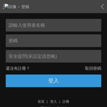
›
登錄
安全提問(未設定請忽略)
還沒有註冊？
取回密碼
登入
首頁
|
登入
|
註冊