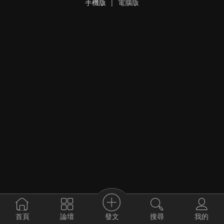
手機版
|
電腦版
發文
首頁
論壇
搜尋
我的