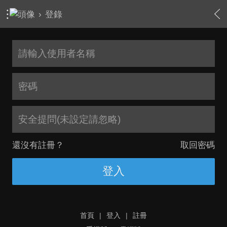
›
登錄
安全提問(未設定請忽略)
還沒有註冊？
取回密碼
登入
首頁
|
登入
|
註冊