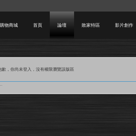
購物商城
首頁
論壇
敗家特區
影片創作
HTPC技術討論
抱歉，你尚未登入，沒有權限瀏覽該版區
.