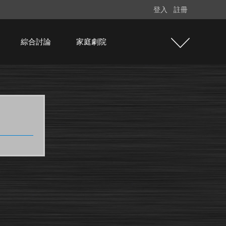
登入
註冊
綜合討論
家庭劇院