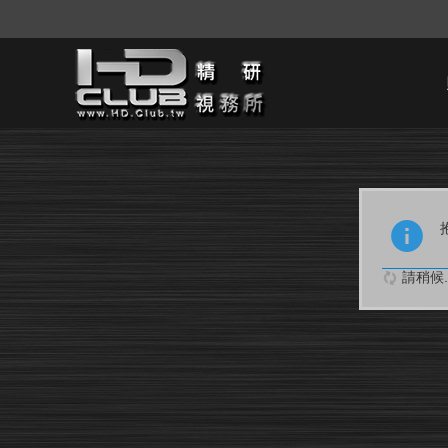
請稍候..