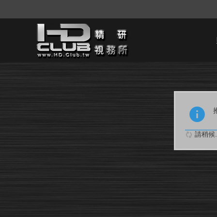
請稍候..