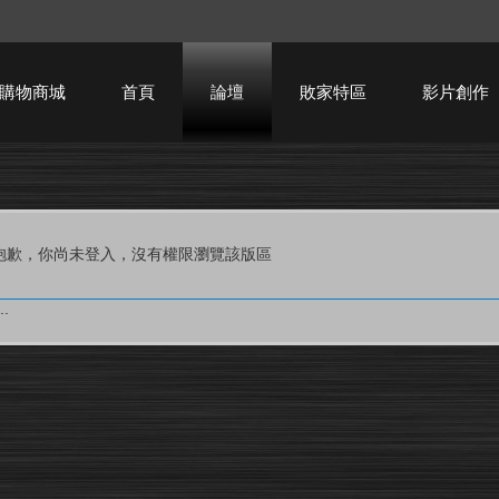
購物商城
首頁
論壇
敗家特區
影片創作
HTPC技術討論
抱歉，你尚未登入，沒有權限瀏覽該版區
.