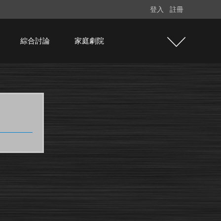
登入
註冊
綜合討論
家庭劇院