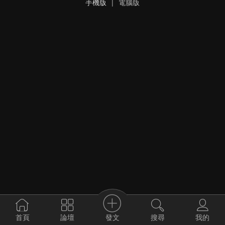
手機版
|
電腦版
發文
首頁
論壇
搜尋
我的