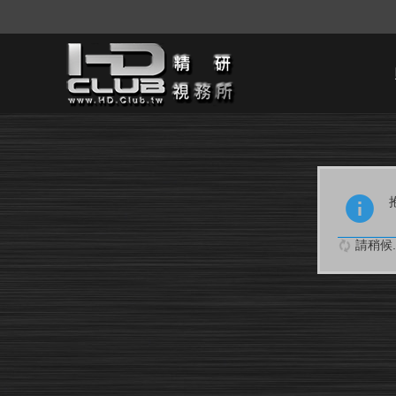
請稍候..