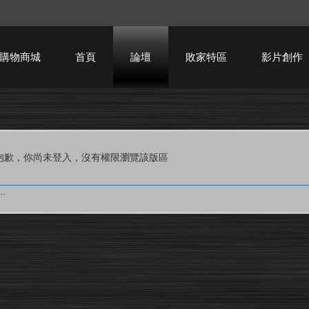
購物商城
首頁
論壇
敗家特區
影片創作
HTPC技術討論
抱歉，你尚未登入，沒有權限瀏覽該版區
.