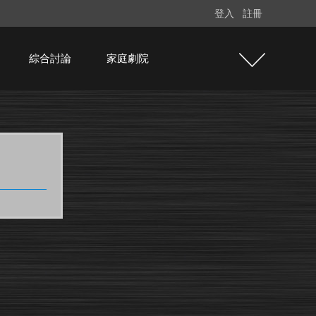
登入
註冊
綜合討論
家庭劇院