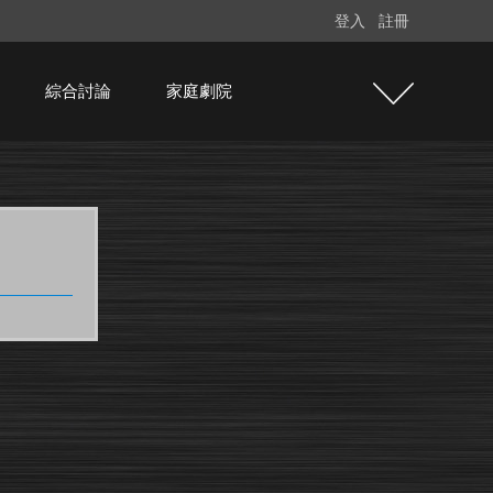
登入
註冊
綜合討論
家庭劇院