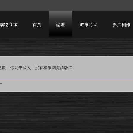
購物商城
首頁
論壇
敗家特區
影片創作
HTPC技術討論
抱歉，你尚未登入，沒有權限瀏覽該版區
.