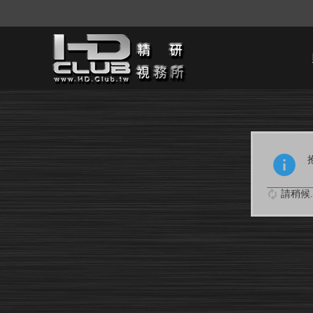
請稍候..