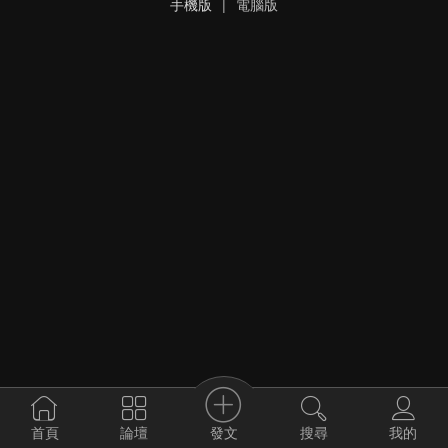
手機版
|
電腦版
發文
首頁
論壇
搜尋
我的