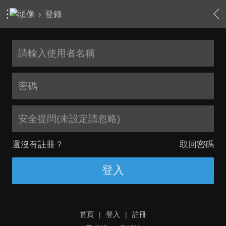
›
登錄
安全提問(未設定請忽略)
還沒有註冊？
取回密碼
登入
首頁
|
登入
|
註冊