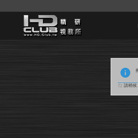
請稍候..