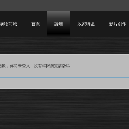
購物商城
首頁
論壇
敗家特區
影片創作
HTPC技術討論
抱歉，你尚未登入，沒有權限瀏覽該版區
.