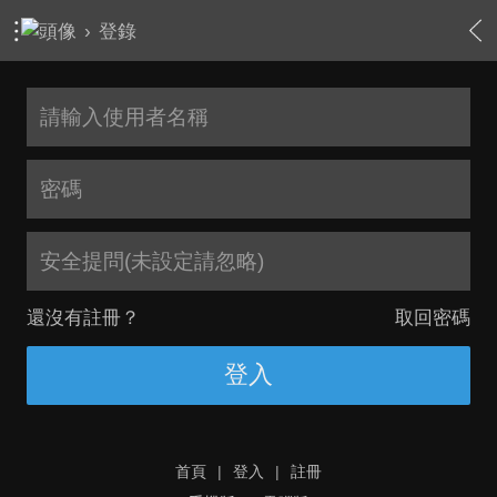
›
登錄
安全提問(未設定請忽略)
還沒有註冊？
取回密碼
登入
首頁
|
登入
|
註冊