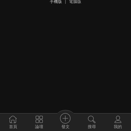
手機版
|
電腦版
發文
首頁
論壇
搜尋
我的