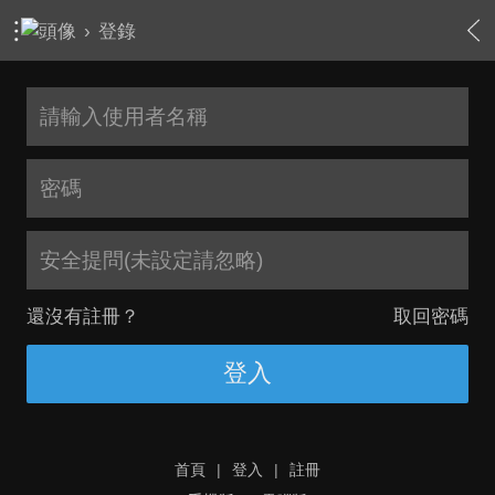
›
登錄
安全提問(未設定請忽略)
還沒有註冊？
取回密碼
登入
首頁
|
登入
|
註冊