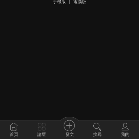
手機版
|
電腦版
發文
首頁
論壇
搜尋
我的