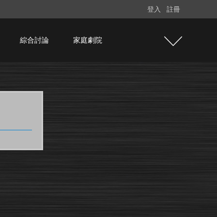
登入
註冊
綜合討論
家庭劇院