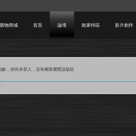
購物商城
首頁
論壇
敗家特區
影片創作
HTPC技術討論
抱歉，你尚未登入，沒有權限瀏覽該版區
.