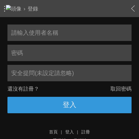
›
登錄
安全提問(未設定請忽略)
還沒有註冊？
取回密碼
登入
首頁
|
登入
|
註冊