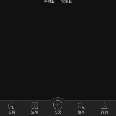
手機版
|
電腦版
發文
首頁
論壇
搜尋
我的