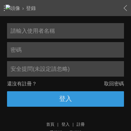
›
登錄
安全提問(未設定請忽略)
還沒有註冊？
取回密碼
登入
首頁
|
登入
|
註冊