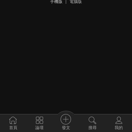
手機版
|
電腦版
發文
首頁
論壇
搜尋
我的