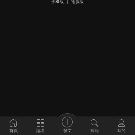
手機版
|
電腦版
發文
首頁
論壇
搜尋
我的