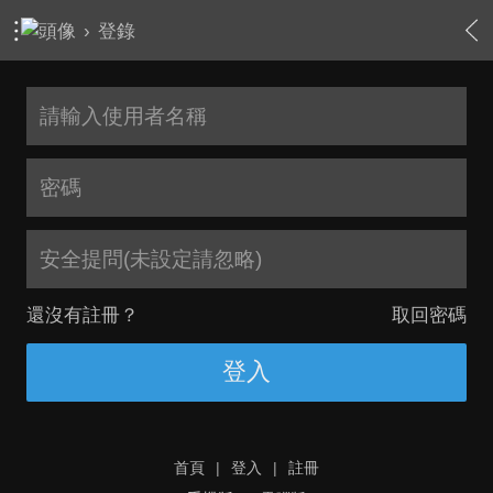
›
登錄
安全提問(未設定請忽略)
還沒有註冊？
取回密碼
登入
首頁
|
登入
|
註冊