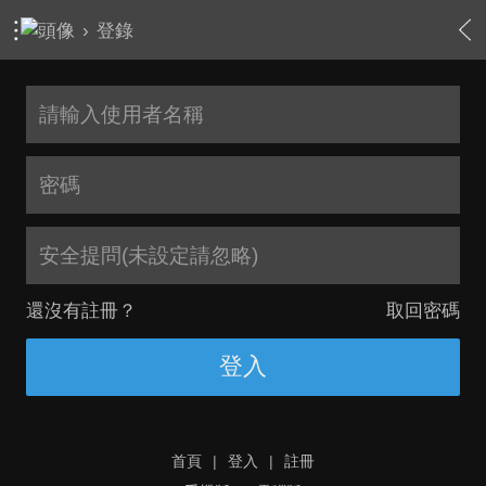
›
登錄
安全提問(未設定請忽略)
還沒有註冊？
取回密碼
登入
首頁
|
登入
|
註冊