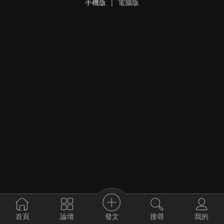
手機版
|
電腦版
發文
首頁
論壇
搜尋
我的