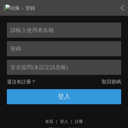
›
登錄
安全提問(未設定請忽略)
還沒有註冊？
取回密碼
登入
首頁
|
登入
|
註冊