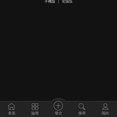
手機版
|
電腦版
發文
首頁
論壇
搜尋
我的