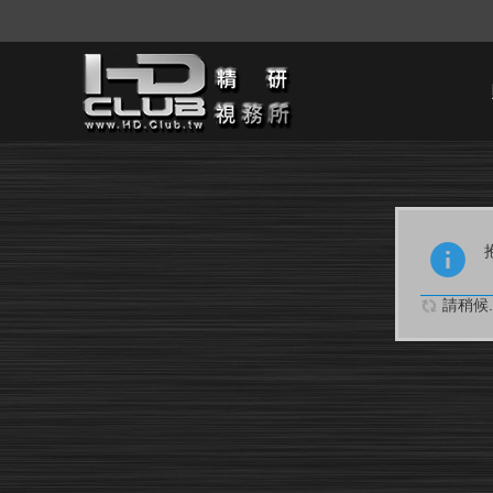
請稍候..