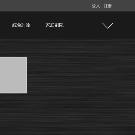
登入
註冊
綜合討論
家庭劇院