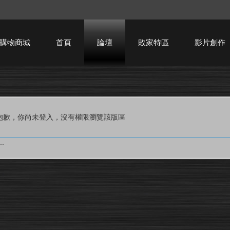
購物商城
首頁
論壇
敗家特區
影片創作
HTPC技術討論
抱歉，你尚未登入，沒有權限瀏覽該版區
.