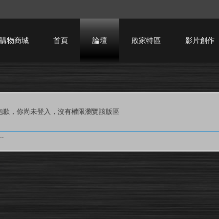
購物商城
首頁
論壇
敗家特區
影片創作
HTPC技術討論
抱歉，你尚未登入，沒有權限瀏覽該版區
.