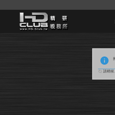
請稍候..