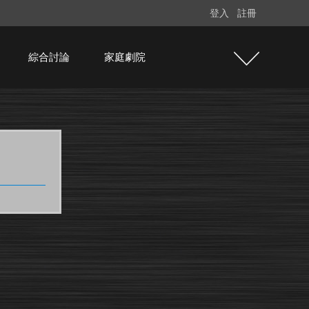
登入
註冊
綜合討論
家庭劇院