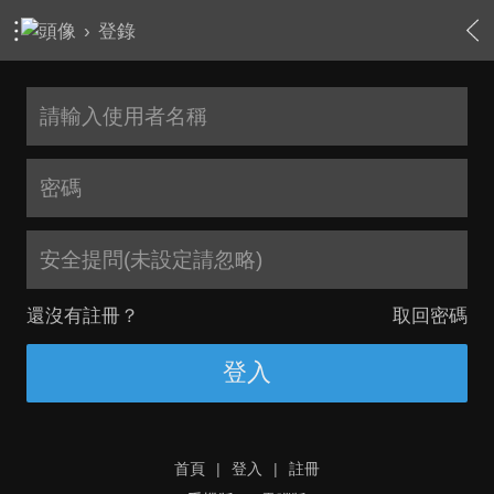
›
登錄
安全提問(未設定請忽略)
還沒有註冊？
取回密碼
登入
首頁
|
登入
|
註冊