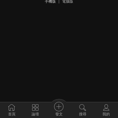
手機版
|
電腦版
發文
首頁
論壇
搜尋
我的