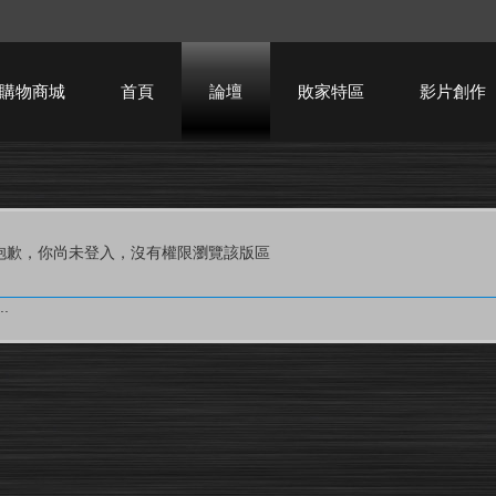
購物商城
首頁
論壇
敗家特區
影片創作
HTPC技術討論
抱歉，你尚未登入，沒有權限瀏覽該版區
.