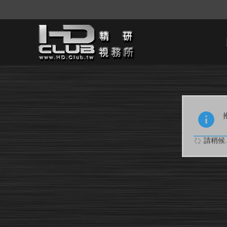
請稍候..