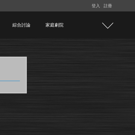
登入
註冊
綜合討論
家庭劇院