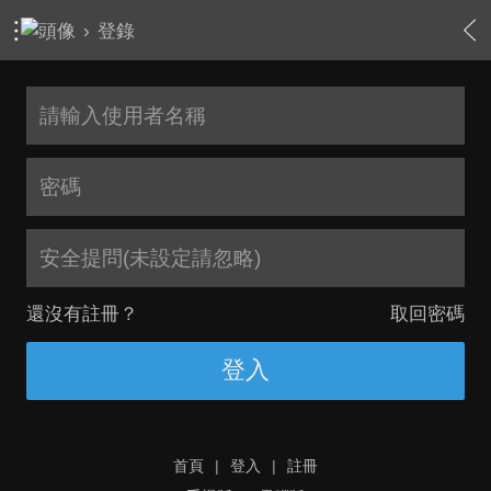
›
登錄
安全提問(未設定請忽略)
還沒有註冊？
取回密碼
登入
首頁
|
登入
|
註冊