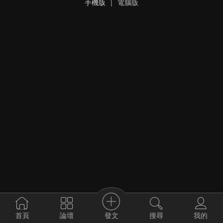
手機版
|
電腦版
發文
首頁
論壇
搜尋
我的