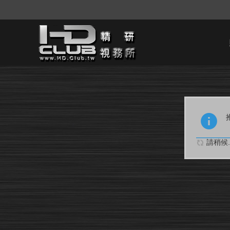
請稍候..