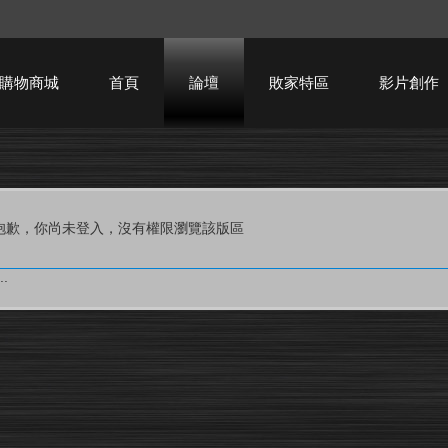
購物商城
首頁
論壇
敗家特區
影片創作
HTPC技術討論
抱歉，你尚未登入，沒有權限瀏覽該版區
.