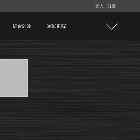
登入
註冊
綜合討論
家庭劇院