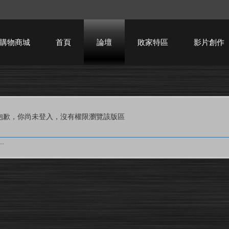
購物商城
首頁
論壇
敗家特區
影片創作
HTPC技術討論
抱歉，你尚未登入，沒有權限瀏覽該版區
.