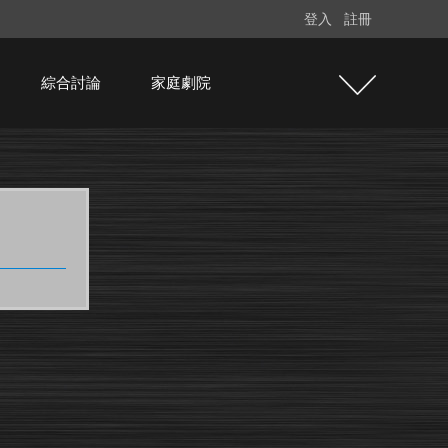
登入
註冊
綜合討論
家庭劇院