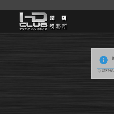
請稍候..