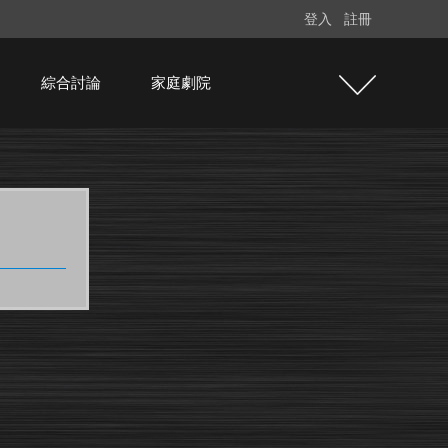
登入
註冊
綜合討論
家庭劇院