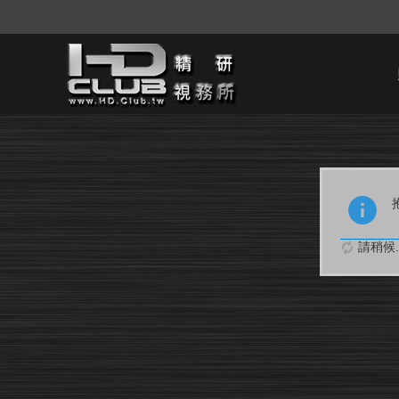
請稍候..