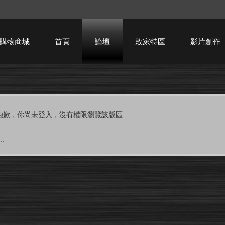
購物商城
首頁
論壇
敗家特區
影片創作
HTPC技術討論
抱歉，你尚未登入，沒有權限瀏覽該版區
.