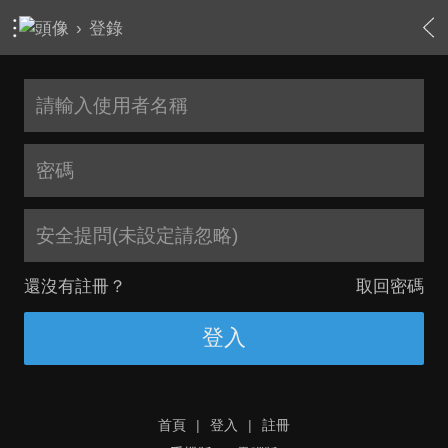
›
登錄
安全提問(未設定請忽略)
還沒有註冊？
取回密碼
登入
首頁
|
登入
|
註冊