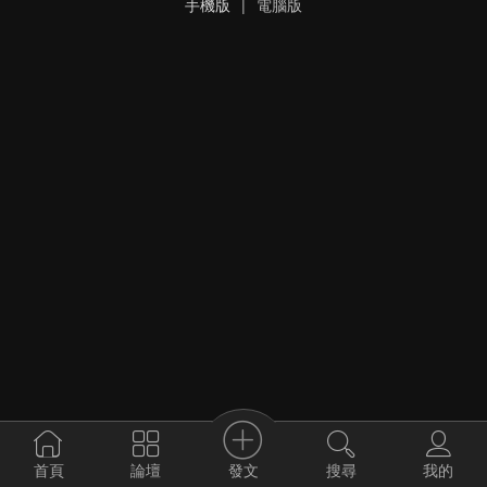
手機版
|
電腦版
發文
首頁
論壇
搜尋
我的