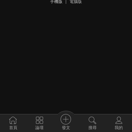
手機版
|
電腦版
發文
首頁
論壇
搜尋
我的