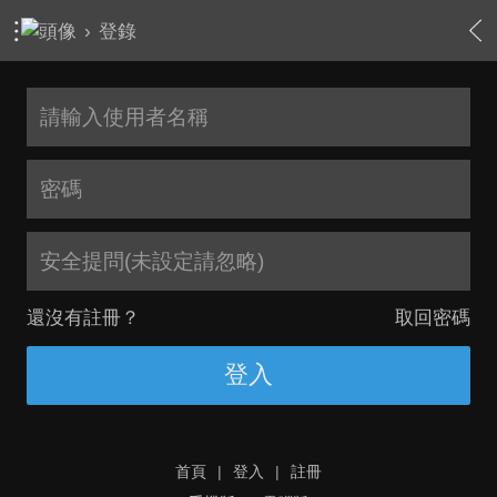
›
登錄
安全提問(未設定請忽略)
還沒有註冊？
取回密碼
登入
首頁
|
登入
|
註冊