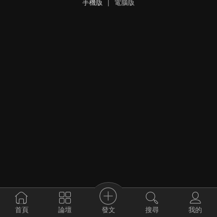
手機版
|
電腦版
發文
首頁
論壇
搜尋
我的