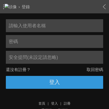
›
登錄
安全提問(未設定請忽略)
還沒有註冊？
取回密碼
登入
首頁
|
登入
|
註冊