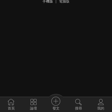
手機版
|
電腦版
發文
首頁
論壇
搜尋
我的