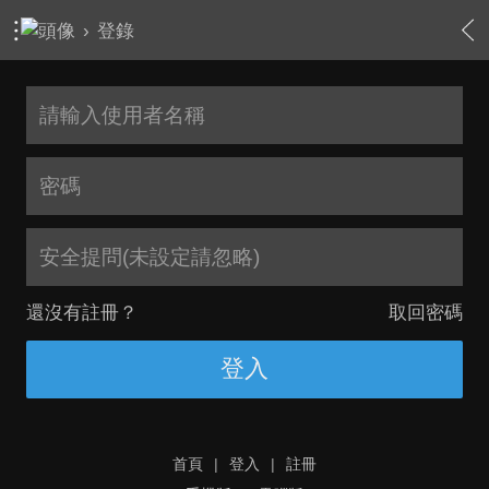
›
登錄
安全提問(未設定請忽略)
還沒有註冊？
取回密碼
登入
首頁
|
登入
|
註冊