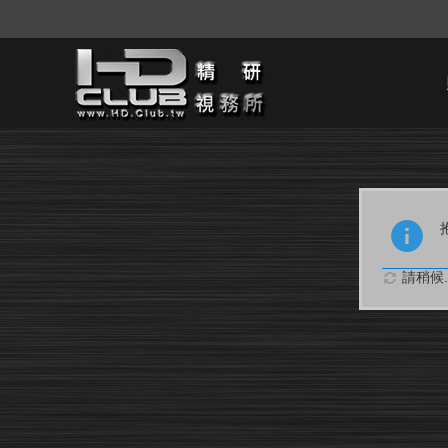
請稍候..