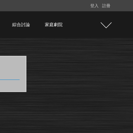
登入
註冊
綜合討論
家庭劇院