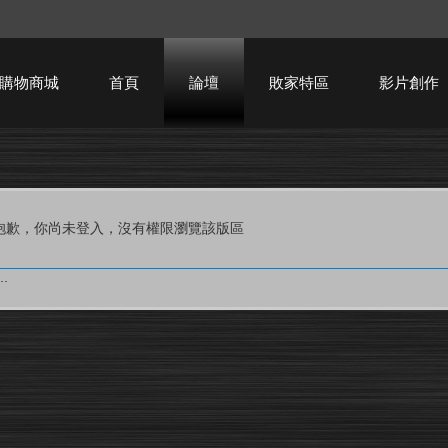
購物商城
首頁
論壇
敗家特區
影片創作
HTPC技術討論
抱歉，你尚未登入，沒有權限瀏覽該版區
.