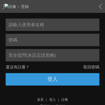
›
登錄
安全提問(未設定請忽略)
還沒有註冊？
取回密碼
登入
首頁
|
登入
|
註冊