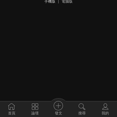
手機版
|
電腦版
發文
首頁
論壇
搜尋
我的