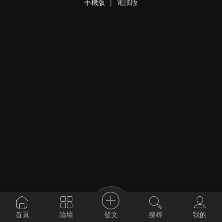
手機版
|
電腦版
發文
首頁
論壇
搜尋
我的