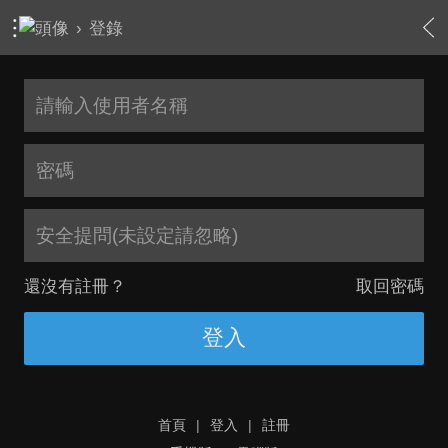
›
登錄
安全提問(未設定請忽略)
還沒有註冊？
取回密碼
登入
首頁
|
登入
|
註冊