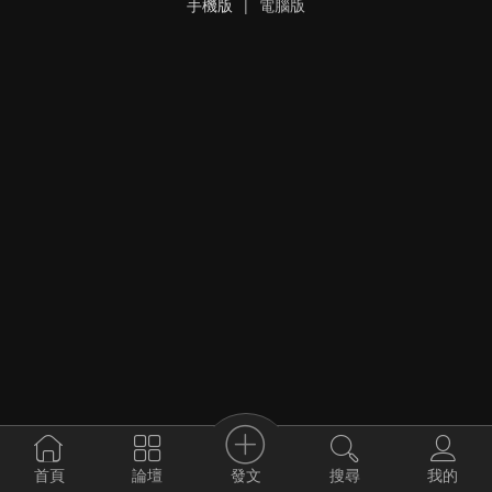
手機版
|
電腦版
發文
首頁
論壇
搜尋
我的