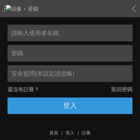
›
登錄
安全提問(未設定請忽略)
還沒有註冊？
取回密碼
登入
首頁
|
登入
|
註冊