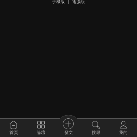
手機版
|
電腦版
發文
首頁
論壇
搜尋
我的