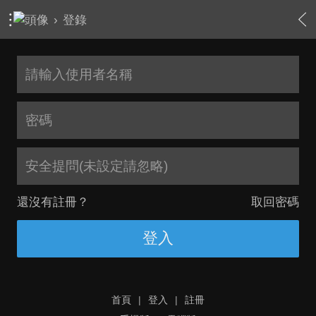
›
登錄
安全提問(未設定請忽略)
還沒有註冊？
取回密碼
登入
首頁
|
登入
|
註冊