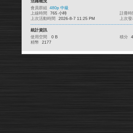
活躍概況
會員群組
480p 中級
上線時間
765 小時
註冊時
上次活動時間
2026-8-7 11:25 PM
上次發
統計資訊
使用空間
0 B
積分
精幣
2177