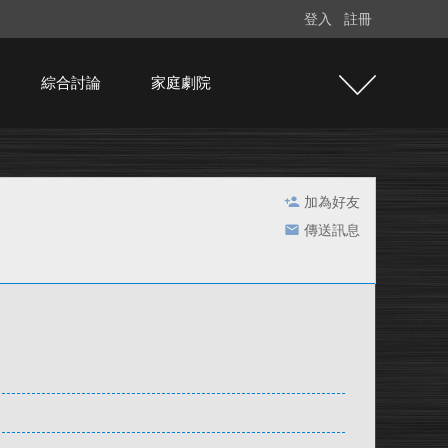
登入
註冊
綜合討論
家庭劇院
加為好友
傳送訊息