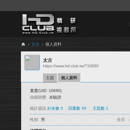
›
太古
›
個人資料
H
太古
D.
https://www.hd.club.tw/?10690
Cl
ub
主題
個人資料
精
太古
(UID: 10690)
研
信箱狀態
未驗證
視
統計資訊
好友數 0
|
回覆數 49
|
主題數 1
務
性別
男
生日
-
所