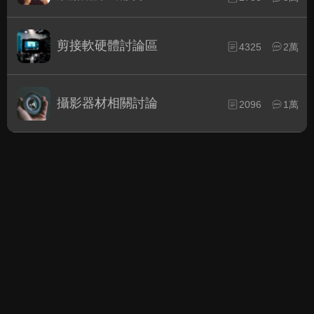
剪接軟硬體討論區
4325
2萬
攝影器材相關討論
2096
1萬
綜合討論區
BD/UHD BD影片發片資訊
最新BD/UHD BD影片全球發片速報
3973
4萬
電影討論評鑑
新片資訊快報.影片內容討論評
6169
8萬