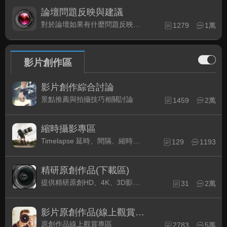
論壇問題反映與建議
對於論壇如果有什麼問題反映或是建議, 竭誠歡迎在這裡盡情發表
1279
1萬
影片創作區
影片創作綜合討論
景點推薦與拍攝技巧相關討論
1459
2萬
縮時攝影專區
Timelapse 延時、間隔、縮時攝影的軟硬體與拍攝技巧相關討論
129
1193
精研原創作品(下載區)
提供精研原創HD、4K、3D影片作品下載專區
31
2萬
影片原創作品(線上觀賞區)
原創作品線上觀賞專區
2783
5萬