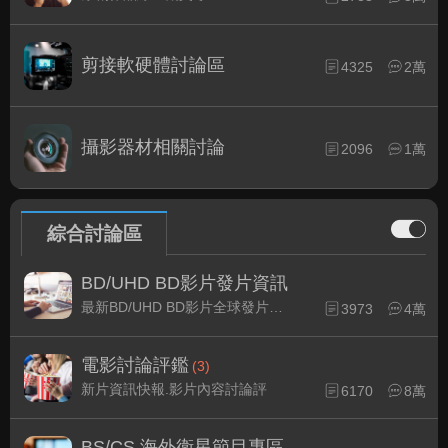
剪接軟硬體討論區
4325
2萬
攝影器材相關討論
2096
1萬
綜合討論區
BD/UHD BD影片發片資訊
最新BD/UHD BD影片全球發片速報
3973
4萬
電影討論評鑑
(3)
新片資訊快報.影片內容討論評
6170
8萬
BS/CS 海外衛星節目專區