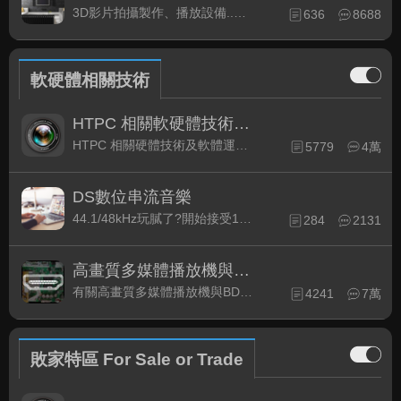
3D影片拍攝製作、播放設備..等相關討論
636
8688
軟硬體相關技術
HTPC 相關軟硬體技術及運用
HTPC 相關硬體技術及軟體運用與產品資訊
5779
4萬
DS數位串流音樂
44.1/48kHz玩膩了?開始接受192kHz/24bit 音樂的衝擊吧!
284
2131
高畫質多媒體播放機與BD討論區
有關高畫質多媒體播放機與BD相關討論區
4241
7萬
敗家特區 For Sale or Trade