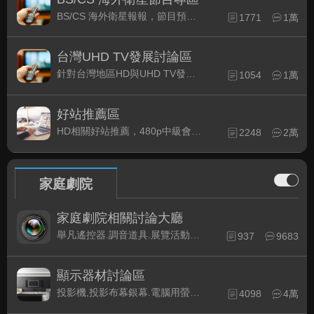
BS/CS 海外衛星報報，節目預約錄影提示
1771
1萬
台灣UHD TV發展討論區
針對台灣地區HD與UHD TV發展的現況討論
1054
1萬
好站推薦區
HD相關好站推薦，480p中級會員以上限定
2248
2萬
家庭劇院
家庭劇院相關討論大廳
舉凡遙控器.調音道具.展覽活動...有關家庭劇院不分類的相關討論都可在此發表。
937
9683
顯示器材討論區
投影機,投影布幕銀幕.電腦用螢幕、3D立體..等顯示設備討論
4098
4萬