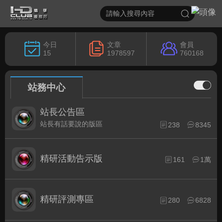
今日
文章
會員
15
1978597
760168
站務中心
站長公告區
站長有話要說的版區
238
8345
精研活動告示版
161
1萬
精研評測專區
280
6828