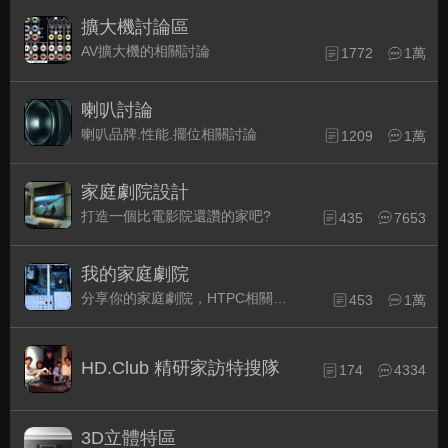
擴大機討論區
AV擴大機的相關討論
1772
1萬
喇叭討論
喇叭品牌.性能.擺位相關討論
1209
1萬
家庭劇院設計
打造一個比電影院還讚的家吧?
435
7653
我的家庭劇院
分享你的家庭劇院，HTPC相關配備的組裝經驗交流。
453
1萬
HD.Club 精研家訪特搜隊
174
4334
3D立體特區