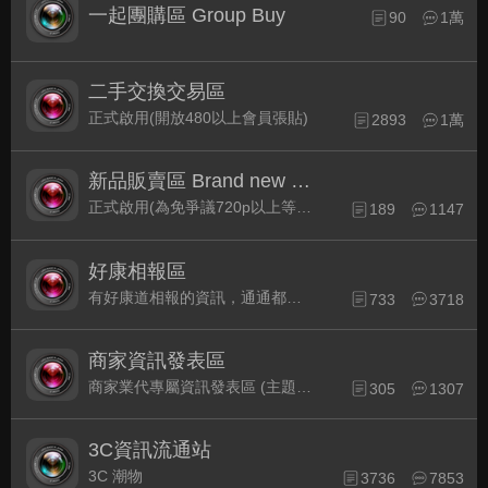
一起團購區 Group Buy
90
1萬
二手交換交易區
正式啟用(開放480以上會員張貼)
2893
1萬
新品販賣區 Brand new Plaza
正式啟用(為免爭議720p以上等級發表限定)
189
1147
好康相報區
有好康道相報的資訊，通通都集中在此
733
3718
商家資訊發表區
商家業代專屬資訊發表區 (主題30天後自動關閉)
305
1307
3C資訊流通站
3C 潮物
3736
7853