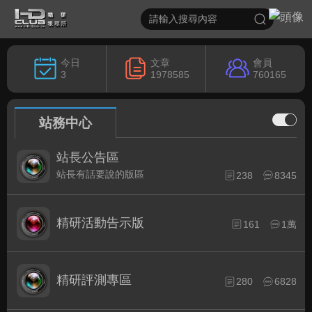
今日
文章
會員
3
1978585
760165
站務中心
站長公告區
站長有話要說的版區
238
8345
精研活動告示版
161
1萬
精研評測專區
280
6828