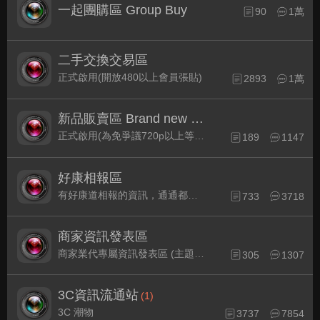
一起團購區 Group Buy
90
1萬
二手交換交易區
正式啟用(開放480以上會員張貼)
2893
1萬
新品販賣區 Brand new Plaza
正式啟用(為免爭議720p以上等級發表限定)
189
1147
好康相報區
有好康道相報的資訊，通通都集中在此
733
3718
商家資訊發表區
商家業代專屬資訊發表區 (主題30天後自動關閉)
305
1307
3C資訊流通站
(1)
3C 潮物
3737
7854