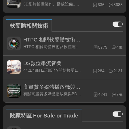
3D影片拍攝製作、播放設備..等相關討論
636
8688
軟硬體相關技術
HTPC 相關軟硬體技術及運用
HTPC 相關硬體技術及軟體運用與產品資訊
5779
4萬
DS數位串流音樂
44.1/48kHz玩膩了?開始接受192kHz/24bit 音樂的衝擊吧!
284
2131
高畫質多媒體播放機與BD討論區
有關高畫質多媒體播放機與BD相關討論區
4241
7萬
敗家特區 For Sale or Trade