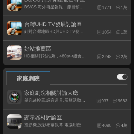
BS/CS 海外衛星報報，節目預約錄影提示
1771
1萬
台灣UHD TV發展討論區
針對台灣地區HD與UHD TV發展的現況討論
1054
1萬
好站推薦區
HD相關好站推薦，480p中級會員以上限定
2248
2萬
家庭劇院
家庭劇院相關討論大廳
舉凡遙控器.調音道具.展覽活動...有關家庭劇院不分類的相關討論都可在此發表。
937
9683
顯示器材討論區
投影機,投影布幕銀幕.電腦用螢幕、3D立體..等顯示設備討論
4098
4萬