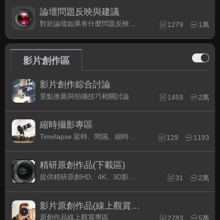
論壇問題反映與建議
對於論壇如果有什麼問題反映或是建議, 竭誠歡迎在這裡盡情發表
1279
1萬
影片創作區
影片創作綜合討論
景點推薦與拍攝技巧相關討論
1459
2萬
縮時攝影專區
Timelapse 延時、間隔、縮時攝影的軟硬體與拍攝技巧相關討論
129
1193
精研原創作品(下載區)
提供精研原創HD、4K、3D影片作品下載專區
31
2萬
影片原創作品(線上觀賞區)
原創作品線上觀賞專區
2783
5萬