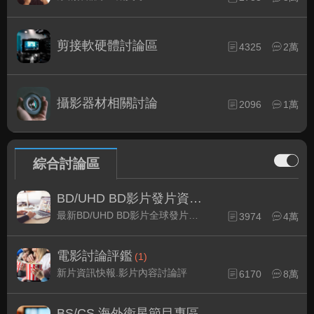
剪接軟硬體討論區
4325
2萬
攝影器材相關討論
2096
1萬
綜合討論區
BD/UHD BD影片發片資訊
(1)
最新BD/UHD BD影片全球發片速報
3974
4萬
電影討論評鑑
(1)
新片資訊快報.影片內容討論評
6170
8萬
BS/CS 海外衛星節目專區