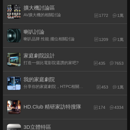
擴大機討論區
AV擴大機的相關討論
1772
1萬
喇叭討論
喇叭品牌.性能.擺位相關討論
1209
1萬
家庭劇院設計
打造一個比電影院還讚的家吧?
435
7653
我的家庭劇院
分享你的家庭劇院，HTPC相關配備的組裝經驗交流。
453
1萬
HD.Club 精研家訪特搜隊
174
4334
3D立體特區