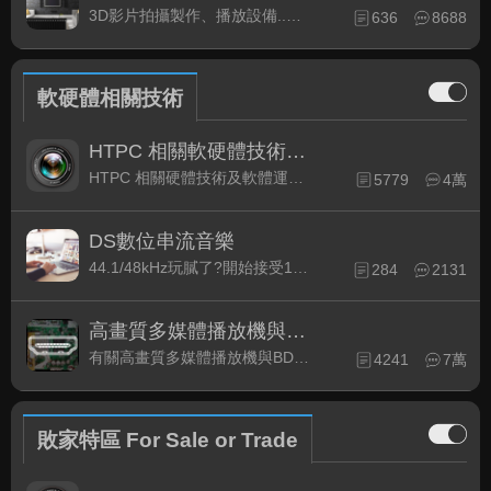
3D影片拍攝製作、播放設備..等相關討論
636
8688
軟硬體相關技術
HTPC 相關軟硬體技術及運用
HTPC 相關硬體技術及軟體運用與產品資訊
5779
4萬
DS數位串流音樂
44.1/48kHz玩膩了?開始接受192kHz/24bit 音樂的衝擊吧!
284
2131
高畫質多媒體播放機與BD討論區
有關高畫質多媒體播放機與BD相關討論區
4241
7萬
敗家特區 For Sale or Trade