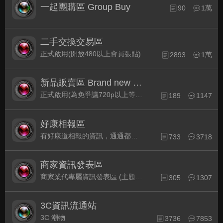
一起團購區 Group Buy
90
1萬
二手交換交易區
正式啟用(開放480以上會員張貼)
2893
1萬
新品販賣區 Brand new Plaza
正式啟用(為免爭議720p以上等級發表限定)
189
1147
好康相報區
有好康道相報的資訊，通通都集中在此
733
3718
商家資訊發表區
商家業代專屬資訊發表區 (主題30天後自動關閉)
305
1307
3C資訊流通站
3C 潮物
3736
7853