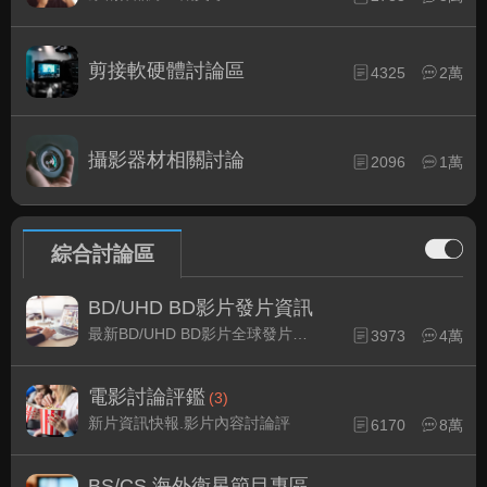
剪接軟硬體討論區
4325
2萬
攝影器材相關討論
2096
1萬
綜合討論區
BD/UHD BD影片發片資訊
最新BD/UHD BD影片全球發片速報
3973
4萬
電影討論評鑑
(3)
新片資訊快報.影片內容討論評
6170
8萬
BS/CS 海外衛星節目專區