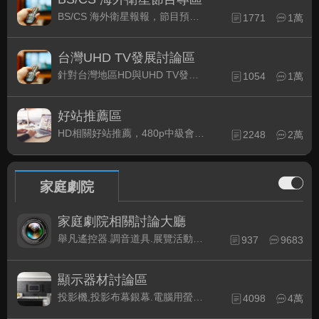
BS/CS 海外衛星報報，節目預約錄影提示
1771
1萬
台灣UHD TV發展討論區
針對台灣地區HD與UHD TV發展的現況討論
1054
1萬
好站推薦區
HD相關好站推薦，480p中級會員以上限定
2248
2萬
家庭劇院
家庭劇院相關討論大廳
舉凡遙控器.調音道具.展覽活動...有關家庭劇院不分類的相關討論都可在此發表。
937
9683
顯示器材討論區
投影機,投影布幕銀幕.電腦用螢幕、3D立體..等顯示設備討論
4098
4萬