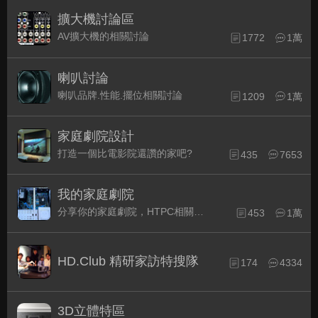
擴大機討論區
AV擴大機的相關討論
1772
1萬
喇叭討論
喇叭品牌.性能.擺位相關討論
1209
1萬
家庭劇院設計
打造一個比電影院還讚的家吧?
435
7653
我的家庭劇院
分享你的家庭劇院，HTPC相關配備的組裝經驗交流。
453
1萬
HD.Club 精研家訪特搜隊
174
4334
3D立體特區