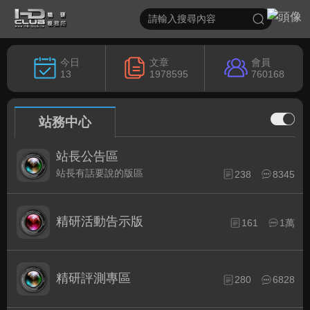
今日
文章
會員
13
1978595
760168
站務中心
站長公告區
站長有話要說的版區
238
8345
精研活動告示版
161
1萬
精研評測專區
280
6828