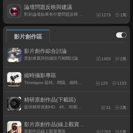
論壇問題反映與建議
對於論壇如果有什麼問題反映或是建議, 竭誠歡迎在這裡盡情發表
1279
1萬
影片創作區
影片創作綜合討論
景點推薦與拍攝技巧相關討論
1459
2萬
縮時攝影專區
Timelapse 延時、間隔、縮時攝影的軟硬體與拍攝技巧相關討論
129
1193
精研原創作品(下載區)
提供精研原創HD、4K、3D影片作品下載專區
31
2萬
影片原創作品(線上觀賞區)
原創作品線上觀賞專區
2783
5萬