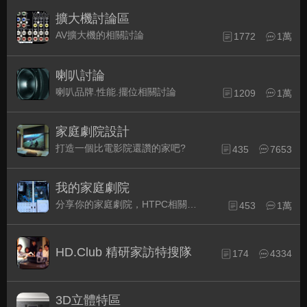
擴大機討論區
AV擴大機的相關討論
1772
1萬
喇叭討論
喇叭品牌.性能.擺位相關討論
1209
1萬
家庭劇院設計
打造一個比電影院還讚的家吧?
435
7653
我的家庭劇院
分享你的家庭劇院，HTPC相關配備的組裝經驗交流。
453
1萬
HD.Club 精研家訪特搜隊
174
4334
3D立體特區