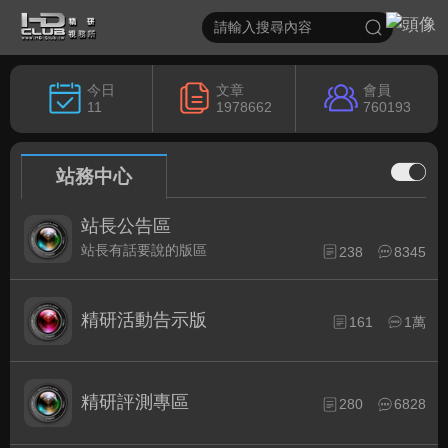
今日
文章
會員
11
1978662
760193
站務中心
站長公告區
站長有話要說的版區
238
8345
精研活動告示版
161
1萬
精研評測專區
280
6828