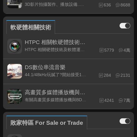
3D影片拍攝製作、播放設備..等相關討論
636
8688
軟硬體相關技術
HTPC 相關軟硬體技術及運用
HTPC 相關硬體技術及軟體運用與產品資訊
5779
4萬
DS數位串流音樂
44.1/48kHz玩膩了?開始接受192kHz/24bit 音樂的衝擊吧!
284
2131
高畫質多媒體播放機與BD討論區
有關高畫質多媒體播放機與BD相關討論區
4241
7萬
敗家特區 For Sale or Trade