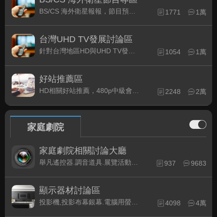
BS/CS 海外衛星報報，節目預約錄影提示
1771
1萬
台灣UHD TV發展討論區
針對台灣地區HD與UHD TV發展的現況討論
1054
1萬
好站推薦區
HD相關好站推薦，480p中級會員以上限定
2248
2萬
家庭劇院
家庭劇院相關討論大廳
舉凡遙控器.調音道具.展覽活動...有關家庭劇院不分類的相關討論都可在此發表。
937
9683
顯示器材討論區
投影機,投影布幕銀幕.電腦用螢幕、3D立體..等顯示設備討論
4098
4萬