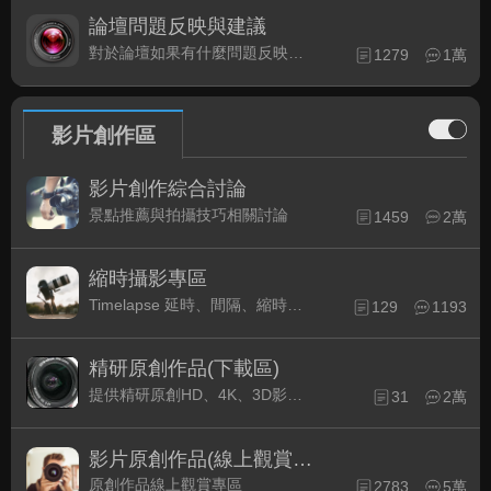
論壇問題反映與建議
對於論壇如果有什麼問題反映或是建議, 竭誠歡迎在這裡盡情發表
1279
1萬
影片創作區
影片創作綜合討論
景點推薦與拍攝技巧相關討論
1459
2萬
縮時攝影專區
Timelapse 延時、間隔、縮時攝影的軟硬體與拍攝技巧相關討論
129
1193
精研原創作品(下載區)
提供精研原創HD、4K、3D影片作品下載專區
31
2萬
影片原創作品(線上觀賞區)
原創作品線上觀賞專區
2783
5萬