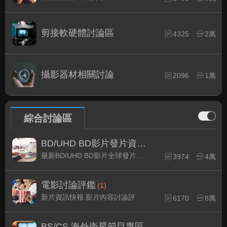
剪接軟硬體討論區
4325
2萬
攝影器材相關討論
2096
1萬
綜合討論區
BD/UHD BD影片發片資訊
(1)
最新BD/UHD BD影片全球發片速報
3974
4萬
電影討論評鑑
(1)
新片資訊快報.影片內容討論評
6170
8萬
BS/CS 海外衛星節目專區