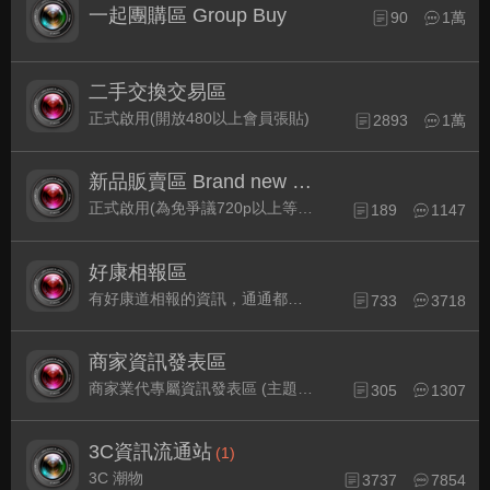
一起團購區 Group Buy
90
1萬
二手交換交易區
正式啟用(開放480以上會員張貼)
2893
1萬
新品販賣區 Brand new Plaza
正式啟用(為免爭議720p以上等級發表限定)
189
1147
好康相報區
有好康道相報的資訊，通通都集中在此
733
3718
商家資訊發表區
商家業代專屬資訊發表區 (主題30天後自動關閉)
305
1307
3C資訊流通站
(1)
3C 潮物
3737
7854