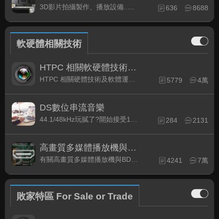
3D影片拍攝製作、播放設備..等相關討論
636
8688
軟硬體相關技術
HTPC 相關軟硬體技術及運用
HTPC 相關硬體技術及軟體運用與產品資訊
5779
4萬
DS數位串流音樂
44.1/48kHz玩膩了?開始接受192kHz/24bit 音樂的衝擊吧!
284
2131
高畫質多媒體播放機與BD討論區
有關高畫質多媒體播放機與BD相關討論區
4241
7萬
敗家特區 For Sale or Trade