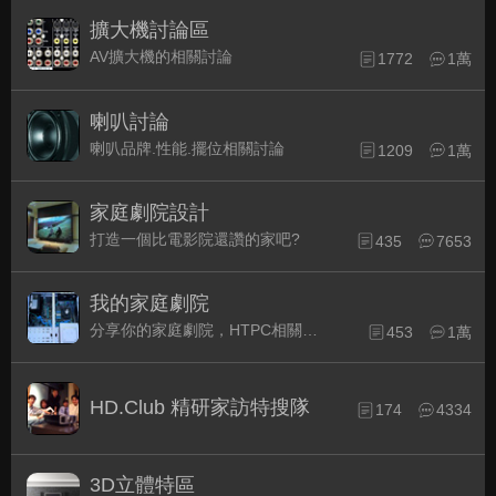
擴大機討論區
AV擴大機的相關討論
1772
1萬
喇叭討論
喇叭品牌.性能.擺位相關討論
1209
1萬
家庭劇院設計
打造一個比電影院還讚的家吧?
435
7653
我的家庭劇院
分享你的家庭劇院，HTPC相關配備的組裝經驗交流。
453
1萬
HD.Club 精研家訪特搜隊
174
4334
3D立體特區