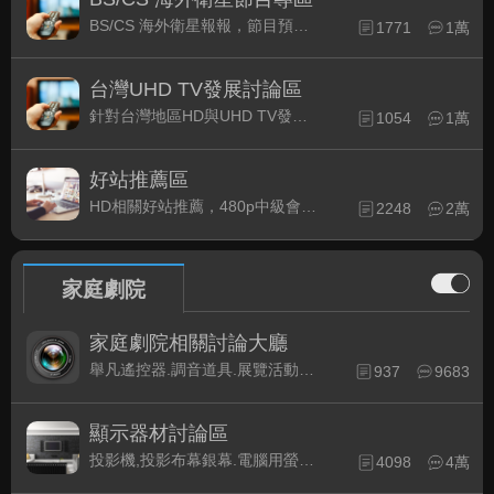
BS/CS 海外衛星報報，節目預約錄影提示
1771
1萬
台灣UHD TV發展討論區
針對台灣地區HD與UHD TV發展的現況討論
1054
1萬
好站推薦區
HD相關好站推薦，480p中級會員以上限定
2248
2萬
家庭劇院
家庭劇院相關討論大廳
舉凡遙控器.調音道具.展覽活動...有關家庭劇院不分類的相關討論都可在此發表。
937
9683
顯示器材討論區
投影機,投影布幕銀幕.電腦用螢幕、3D立體..等顯示設備討論
4098
4萬