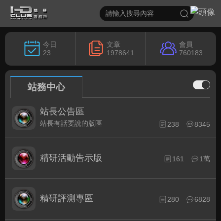
今日
文章
會員
23
1978641
760183
站務中心
站長公告區
站長有話要說的版區
238
8345
精研活動告示版
161
1萬
精研評測專區
280
6828