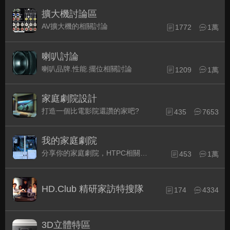
擴大機討論區
AV擴大機的相關討論
1772
1萬
喇叭討論
喇叭品牌.性能.擺位相關討論
1209
1萬
家庭劇院設計
打造一個比電影院還讚的家吧?
435
7653
我的家庭劇院
分享你的家庭劇院，HTPC相關配備的組裝經驗交流。
453
1萬
HD.Club 精研家訪特搜隊
174
4334
3D立體特區