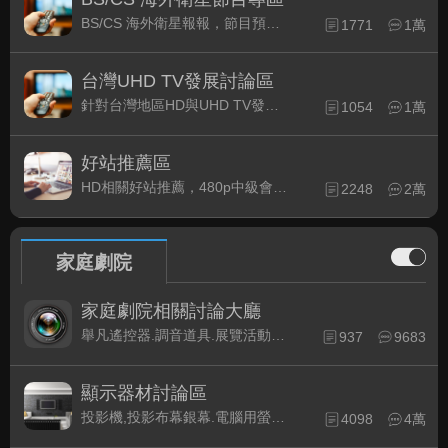
BS/CS 海外衛星報報，節目預約錄影提示
1771
1萬
台灣UHD TV發展討論區
針對台灣地區HD與UHD TV發展的現況討論
1054
1萬
好站推薦區
HD相關好站推薦，480p中級會員以上限定
2248
2萬
家庭劇院
家庭劇院相關討論大廳
舉凡遙控器.調音道具.展覽活動...有關家庭劇院不分類的相關討論都可在此發表。
937
9683
顯示器材討論區
投影機,投影布幕銀幕.電腦用螢幕、3D立體..等顯示設備討論
4098
4萬