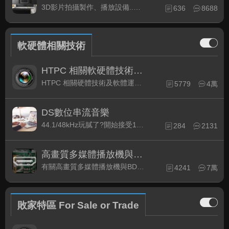
3D影片拍攝製作、播放設備..等相關討論
636
8688
軟硬體相關技術
HTPC 相關軟硬體技術及運用
HTPC 相關硬體技術及軟體運用與產品資訊
5779
4萬
DS數位串流音樂
44.1/48kHz玩膩了?開始接受192kHz/24bit 音樂的衝擊吧!
284
2131
高畫質多媒體播放機與BD討論區
有關高畫質多媒體播放機與BD相關討論區
4241
7萬
敗家特區 For Sale or Trade