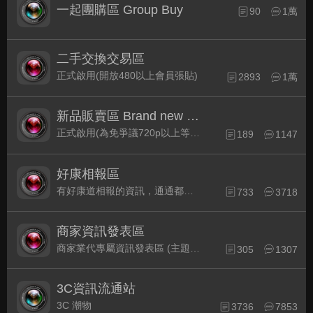
一起團購區 Group Buy
90
1萬
二手交換交易區
正式啟用(開放480以上會員張貼)
2893
1萬
新品販賣區 Brand new Plaza
正式啟用(為免爭議720p以上等級發表限定)
189
1147
好康相報區
有好康道相報的資訊，通通都集中在此
733
3718
商家資訊發表區
商家業代專屬資訊發表區 (主題30天後自動關閉)
305
1307
3C資訊流通站
3C 潮物
3736
7853