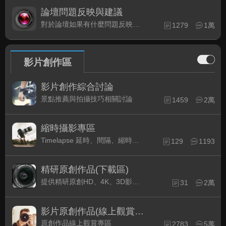
論壇問題反映與建議
對於論壇如果有什麼問題反映或是建議, 竭誠歡迎在這裡盡情發表
1279
1萬
影片創作區
影片創作綜合討論
景點推薦與拍攝技巧相關討論
1459
2萬
縮時攝影專區
Timelapse 延時、間隔、縮時攝影的軟硬體與拍攝技巧相關討論
129
1193
精研原創作品(下載區)
提供精研原創HD、4K、3D影片作品下載專區
31
2萬
影片原創作品(線上觀賞區)
原創作品線上觀賞專區
2783
5萬