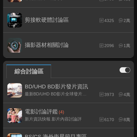
剪接軟硬體討論區
4325
2萬
攝影器材相關討論
2096
1萬
綜合討論區
BD/UHD BD影片發片資訊
最新BD/UHD BD影片全球發片速報
3973
4萬
電影討論評鑑
(4)
新片資訊快報.影片內容討論評
6170
8萬
BS/CS 海外衛星節目專區