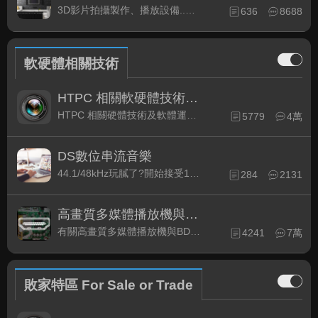
3D影片拍攝製作、播放設備..等相關討論
636
8688
軟硬體相關技術
HTPC 相關軟硬體技術及運用
HTPC 相關硬體技術及軟體運用與產品資訊
5779
4萬
DS數位串流音樂
44.1/48kHz玩膩了?開始接受192kHz/24bit 音樂的衝擊吧!
284
2131
高畫質多媒體播放機與BD討論區
有關高畫質多媒體播放機與BD相關討論區
4241
7萬
敗家特區 For Sale or Trade