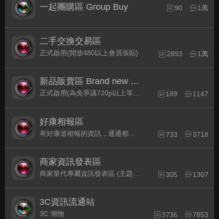
一起團購區 Group Buy
90
1萬
二手交換交易區
正式啟用(開放480以上會員張貼)
2893
1萬
新品販賣區 Brand new Plaza
正式啟用(為免爭議720p以上等級發表限定)
189
1147
好康相報區
有好康道相報的資訊，通通都集中在此
733
3718
商家資訊發表區
商家業代專屬資訊發表區 (主題30天後自動關閉)
305
1307
3C資訊流通站
3C 潮物
3736
7853