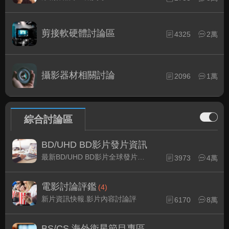
剪接軟硬體討論區
4325
2萬
攝影器材相關討論
2096
1萬
綜合討論區
BD/UHD BD影片發片資訊
最新BD/UHD BD影片全球發片速報
3973
4萬
電影討論評鑑
(4)
新片資訊快報.影片內容討論評
6170
8萬
BS/CS 海外衛星節目專區