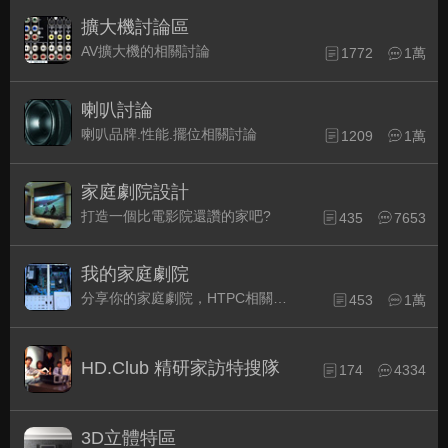
擴大機討論區
AV擴大機的相關討論
1772
1萬
喇叭討論
喇叭品牌.性能.擺位相關討論
1209
1萬
家庭劇院設計
打造一個比電影院還讚的家吧?
435
7653
我的家庭劇院
分享你的家庭劇院，HTPC相關配備的組裝經驗交流。
453
1萬
HD.Club 精研家訪特搜隊
174
4334
3D立體特區