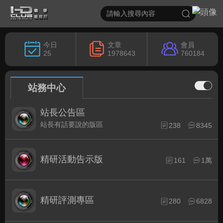
今日
文章
會員
25
1978643
760184
站務中心
站長公告區
站長有話要說的版區
238
8345
精研活動告示版
161
1萬
精研評測專區
280
6828