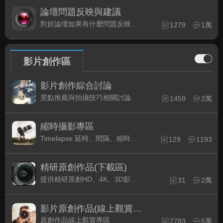
論壇問題反映與建議
對於論壇如果有什麼問題反映或是建議, 竭誠歡迎在這裡盡情發表
1279
1萬
影片創作區
影片創作綜合討論
景點推薦與拍攝技巧相關討論
1459
2萬
縮時攝影專區
Timelapse 延時、間隔、縮時攝影的軟硬體與拍攝技巧相關討論
129
1193
精研原創作品(下載區)
提供精研原創HD、4K、3D影片作品下載專區
31
2萬
影片原創作品(線上觀賞區)
原創作品線上觀賞專區
2783
5萬