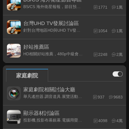
BS/CS 海外衛星報報，節目預約錄影提示
1771
1萬
台灣UHD TV發展討論區
針對台灣地區HD與UHD TV發展的現況討論
1054
1萬
好站推薦區
HD相關好站推薦，480p中級會員以上限定
2248
2萬
家庭劇院
家庭劇院相關討論大廳
舉凡遙控器.調音道具.展覽活動...有關家庭劇院不分類的相關討論都可在此發表。
937
9683
顯示器材討論區
投影機,投影布幕銀幕.電腦用螢幕、3D立體..等顯示設備討論
4098
4萬