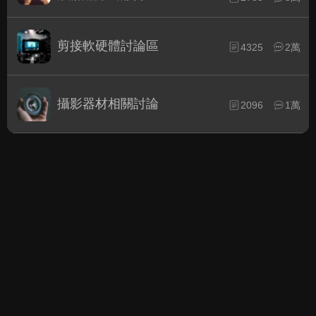
剪接軟硬體討論區
4325
2萬
攝影器材相關討論
2096
1萬
綜合討論區
BD/UHD BD影片發片資訊
最新BD/UHD BD影片全球發片速報
3973
4萬
電影討論評鑑
(4)
新片資訊快報.影片內容討論評
6170
8萬