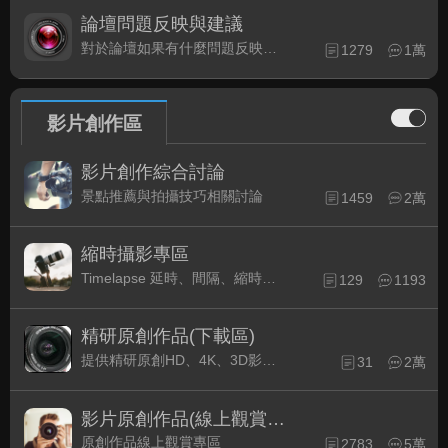
論壇問題反映與建議
對於論壇如果有什麼問題反映或是建議, 竭誠歡迎在這裡盡情發表
1279
1萬
影片創作區
影片創作綜合討論
景點推薦與拍攝技巧相關討論
1459
2萬
縮時攝影專區
Timelapse 延時、間隔、縮時攝影的軟硬體與拍攝技巧相關討論
129
1193
精研原創作品(下載區)
提供精研原創HD、4K、3D影片作品下載專區
31
2萬
影片原創作品(線上觀賞區)
原創作品線上觀賞專區
2783
5萬