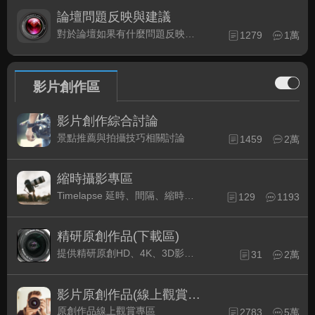
論壇問題反映與建議
對於論壇如果有什麼問題反映或是建議, 竭誠歡迎在這裡盡情發表
1279
1萬
影片創作區
影片創作綜合討論
景點推薦與拍攝技巧相關討論
1459
2萬
縮時攝影專區
Timelapse 延時、間隔、縮時攝影的軟硬體與拍攝技巧相關討論
129
1193
精研原創作品(下載區)
提供精研原創HD、4K、3D影片作品下載專區
31
2萬
影片原創作品(線上觀賞區)
原創作品線上觀賞專區
2783
5萬