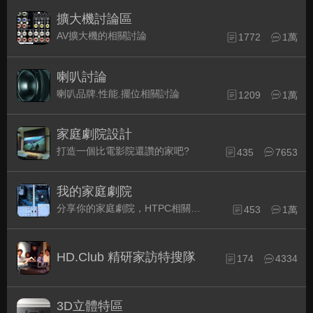
擴大機討論區
AV擴大機的相關討論
1772
1萬
喇叭討論
喇叭品牌.性能.擺位相關討論
1209
1萬
家庭劇院設計
打造一個比電影院還讚的家吧?
435
7653
我的家庭劇院
分享你的家庭劇院，HTPC相關配備的組裝經驗交流。
453
1萬
HD.Club 精研家訪特搜隊
174
4334
3D立體特區