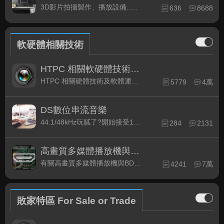
3D影片拍攝製作、播放設備..等相關討論
636
8688
軟硬體相關技術
HTPC 相關軟硬體技術及運用
HTPC 相關硬體技術及軟體運用與產品資訊
5779
4萬
DS數位串流音樂
44.1/48kHz玩膩了?開始接受192kHz/24bit 音樂的衝擊吧!
284
2131
高畫質多媒體播放機與BD討論區
有關高畫質多媒體播放機與BD相關討論區
4241
7萬
敗家特區 For Sale or Trade