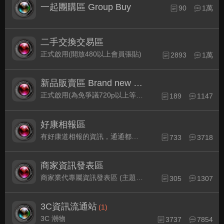
一起團購區 Group Buy
90
1萬
二手交換交易區
正式啟用(開放480以上會員張貼)
2893
1萬
新品販賣區 Brand new Plaza
正式啟用(為免爭議720p以上等級發表限定)
189
1147
好康相報區
有好康道相報的資訊，通通都集中在此
733
3718
商家資訊發表區
商家業代專屬資訊發表區 (主題30天後自動關閉)
305
1307
3C資訊流通站
(1)
3C 潮物
3737
7854