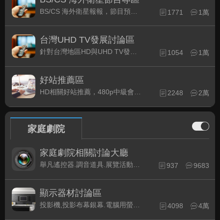
BS/CS 海外衛星報報，節目預約錄影提示
1771
1萬
台灣UHD TV發展討論區
針對台灣地區HD與UHD TV發展的現況討論
1054
1萬
好站推薦區
HD相關好站推薦，480p中級會員以上限定
2248
2萬
家庭劇院
家庭劇院相關討論大廳
舉凡遙控器.調音道具.展覽活動...有關家庭劇院不分類的相關討論都可在此發表。
937
9683
顯示器材討論區
投影機,投影布幕銀幕.電腦用螢幕、3D立體..等顯示設備討論
4098
4萬