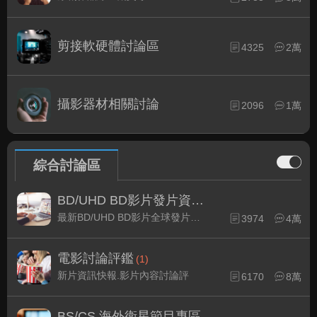
剪接軟硬體討論區
4325
2萬
攝影器材相關討論
2096
1萬
綜合討論區
BD/UHD BD影片發片資訊
(1)
最新BD/UHD BD影片全球發片速報
3974
4萬
電影討論評鑑
(1)
新片資訊快報.影片內容討論評
6170
8萬
BS/CS 海外衛星節目專區