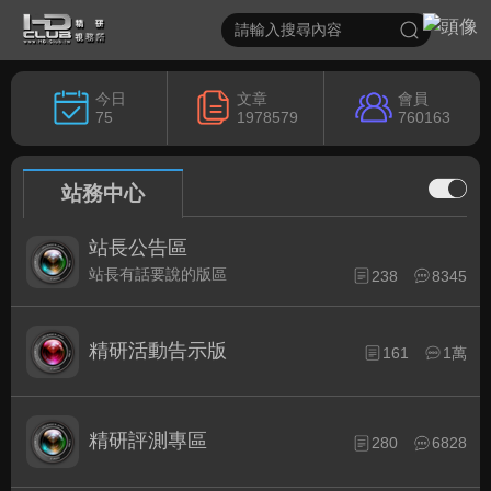
今日
文章
會員
75
1978579
760163
站務中心
站長公告區
站長有話要說的版區
238
8345
精研活動告示版
161
1萬
精研評測專區
280
6828