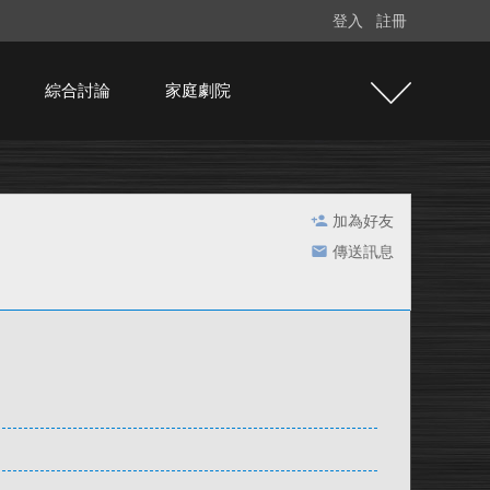
登入
註冊
綜合討論
家庭劇院
加為好友
傳送訊息