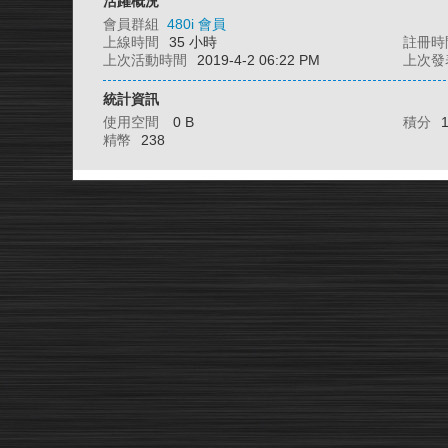
活躍概況
會員群組
480i 會員
上線時間
35 小時
註冊時
上次活動時間
2019-4-2 06:22 PM
上次發
統計資訊
使用空間
0 B
積分
精幣
238