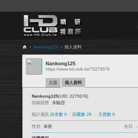
›
Nankong125
›
個人資料
H
Nankong125
D.
https://www.hd.club.tw/?2279376
Cl
ub
主題
個人資料
精
Nankong125
(UID: 2279376)
研
信箱狀態
未驗證
視
統計資訊
好友數 0
|
回覆數 29
|
主題數 0
務
性別
保密
生日
-
所